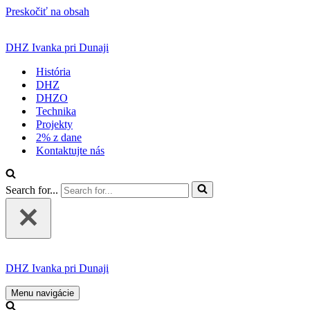
Preskočiť na obsah
DHZ Ivanka pri Dunaji
História
DHZ
DHZO
Technika
Projekty
2% z dane
Kontaktujte nás
Search for...
DHZ Ivanka pri Dunaji
Menu navigácie