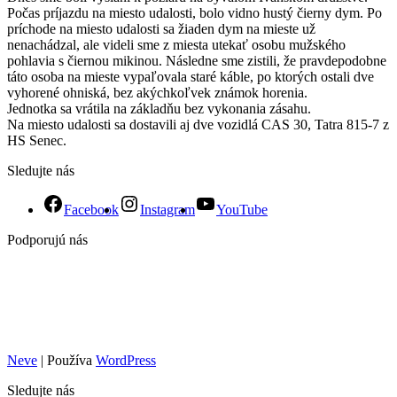
Počas príjazdu na miesto udalosti, bolo vidno hustý čierny dym. Po
príchode na miesto udalosti sa žiaden dym na mieste už
nenachádzal, ale videli sme z miesta utekať osobu mužského
pohlavia s čiernou mikinou. Následne sme zistili, že pravdepodobne
táto osoba na mieste vypaľovala staré káble, po ktorých ostali dve
vyhorené ohniská, bez akýchkoľvek známok horenia.
Jednotka sa vrátila na základňu bez vykonania zásahu.
Na miesto udalosti sa dostavili aj dve vozidlá CAS 30, Tatra 815-7 z
HS Senec.
Sledujte nás
Facebook
Instagram
YouTube
Podporujú nás
Neve
| Používa
WordPress
Sledujte nás