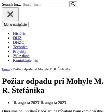
Search for...
Menu navigácie
História
DHZ
DHZO
Technika
Projekty
2% z dane
Kontaktujte nás
Home
»
Požiar odpadu pri Mohyle M. R. Štefánika
Požiar odpadu pri Mohyle M.
R. Štefánika
18. augusta 2023
18. augusta 2023
Dnes sme boli vyslaní k požiaru na bývalom Ivanskom družstve.