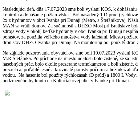
Nasledujúci deň. dňa 17.07.2023 sme boli vyslaní KOS, k dohášaniu 
kontrolu a dohášanie požiaroviska. Bol nasadený 1 D prúd (rýchlozas
2x z hydrantov v obci Ivanka pri Dunaji (Metro, a Štefánikova). Nás
MAN sa vrátil domov. Za súčinnosti s DHZO Most pri Bratislave bol
zdroja vody v okolí, keďže hydranty v obci Ivanka pri Dunaji nespĺňa
porastov, za použitia veľkého množstva vody lafetami. Miesto požiaro
dronistov DHZO Ivanka pri Dunaji. Na monitoring bol použitý dron z
Na základe pozorovania obyvateľov, sme boli 19.07.2023 vyslaní K
M.R.Štefánika. Po príchode na miesto udalosti bolo zistené, že sa jedn
hasebných prác, bolo okolie prezerané termokamerou a boli zistené, ďalš
prezrela aj priľahlé lesné a krovinaté porasty pričom sa tiež ukázali 
vodou. Na hasenie bol použitý rýchlozásah (D prúd) a 1800 L Vody
podzmeného hydrantu na Kalinčiakovej ulici v Ivanke pri Dunaji.