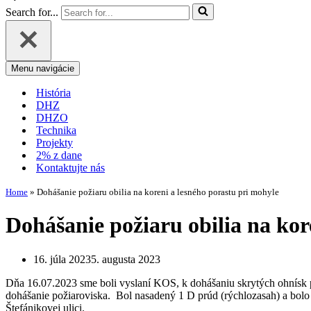
Search for...
Menu navigácie
História
DHZ
DHZO
Technika
Projekty
2% z dane
Kontaktujte nás
Home
»
Dohášanie požiaru obilia na koreni a lesného porastu pri mohyle
Dohášanie požiaru obilia na kor
16. júla 2023
5. augusta 2023
Dňa 16.07.2023 sme boli vyslaní KOS, k dohášaniu skrytých ohnísk p
dohášanie požiaroviska. Bol nasadený 1 D prúd (rýchlozasah) a bolo
Štefánikovej ulici.