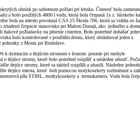
skrytých ohnísk po sobotnom požiari pri letisku. Činnosť bola zameran
ah) a bolo použitých 4800 l vody, ktorá bola čerpaná 1x z šúrskeho ka
ledne bola na miesto povolaná CAS 25 Škoda 706, ktorá sa vrátila zo ža
o zriadené čerpacie stanovisko pri Malom Dunaji, ako jediného a dost
li tlakové požiadavky na plnenie cisterien. Bolo potrebné dohášať jede
viska bolo kontrolované s použitím dronu, ktorý obsluhoval jeden z
 jednotky z Mostu pri Bratislave.
OS k dymiacim a tlejúcim stromom v lesnom poraste pri mohyle
á o tlejúce stromy, ktoré bolo potrebné rozpíliť a následne uhasiť. Poča
ie tlejúce stromy, ktoré sa taktiež rozpílili a uhasili. Následne jednotk
ďalšie tlejúce miesta, ktoré boli pomocou motykosekery rozhrabané a zal
, motorová píla STIHL, motkykosekery a termokamera. Voda bola čerp