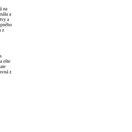
á na
nála a
tvy a
upného
n z
s
a ešte
iate
avná z