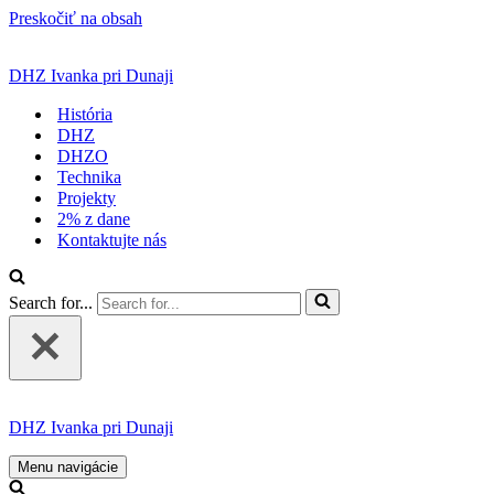
Preskočiť na obsah
DHZ Ivanka pri Dunaji
História
DHZ
DHZO
Technika
Projekty
2% z dane
Kontaktujte nás
Search for...
DHZ Ivanka pri Dunaji
Menu navigácie