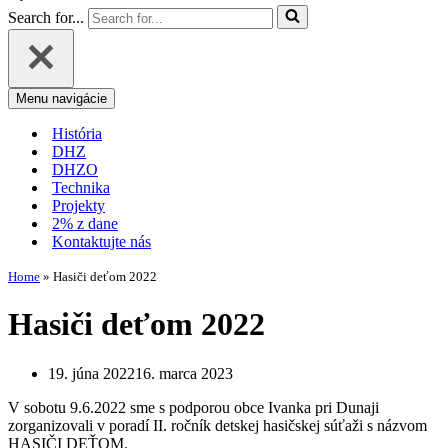
Search for...
Menu navigácie
História
DHZ
DHZO
Technika
Projekty
2% z dane
Kontaktujte nás
Home
»
Hasiči deťom 2022
Hasiči deťom 2022
19. júna 2022
16. marca 2023
V sobotu 9.6.2022 sme s podporou obce Ivanka pri Dunaji
zorganizovali v poradí II. ročník detskej hasičskej súťaži s názvom
HASIČI DEŤOM.