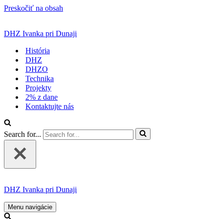
Preskočiť na obsah
DHZ Ivanka pri Dunaji
História
DHZ
DHZO
Technika
Projekty
2% z dane
Kontaktujte nás
Search for...
DHZ Ivanka pri Dunaji
Menu navigácie