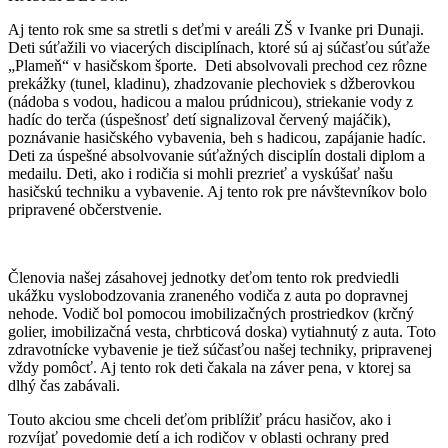
Aj tento rok sme sa stretli s deťmi v areáli ZŠ v Ivanke pri Dunaji.
Deti súťažili vo viacerých disciplínach, ktoré sú aj súčasťou súťaže
„Plameň“ v hasičskom športe. Deti absolvovali prechod cez rôzne
prekážky (tunel, kladinu), zhadzovanie plechoviek s džberovkou
(nádoba s vodou, hadicou a malou prúdnicou), striekanie vody z
hadíc do terča (úspešnosť detí signalizoval červený majáčik),
poznávanie hasičského vybavenia, beh s hadicou, zapájanie hadíc.
Deti za úspešné absolvovanie súťažných disciplín dostali diplom a
medailu. Deti, ako i rodičia si mohli prezrieť a vyskúšať našu
hasičskú techniku a vybavenie. Aj tento rok pre návštevníkov bolo
pripravené občerstvenie.
Členovia našej zásahovej jednotky deťom tento rok predviedli
ukážku vyslobodzovania zraneného vodiča z auta po dopravnej
nehode. Vodič bol pomocou imobilizačných prostriedkov (krčný
golier, imobilizačná vesta, chrbticová doska) vytiahnutý z auta. Toto
zdravotnícke vybavenie je tiež súčasťou našej techniky, pripravenej
vždy pomôcť. Aj tento rok deti čakala na záver pena, v ktorej sa
dlhý čas zabávali.
Touto akciou sme chceli deťom priblížiť prácu hasičov, ako i
rozvíjať povedomie detí a ich rodičov v oblasti ochrany pred